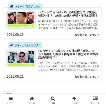
パク・ジニョン(J.Y.Park)の経歴は？日本語な
ぜ話せる？！結婚した嫁や子供・年収を調査！
NiziUの生みの親といえば韓国の音楽プロデューサーであ
るパク・ジニョン！テレビで見せる上手な日本語も話題
ですよね！今回は「パク・ジニョン(J.Y.Park)の経歴は？
日本語なぜ話せる？！結婚した嫁や子供・年収を調
2021.08.19
hajiichi81.xsrv.jp
査！」と題して、パク・ジニョンについてご紹介しま
す！
PSY(サイ)の江南スタイル後の現在が気にな
る！結婚した嫁や子供を調査！実はギネス世界
記録保持者？！
パク・ジニョンとPSY（サイ）がタッグを組んだ大型オ
ーディション番組『LOUD』が現在話題を呼んでいると知
りました！PSYと言えば『江南スタイル』が世界的大ヒ
ットを記録した人物！今回は「PSY(サイ)の江南スタイル
2021.08.21
hajiichi81.xsrv.jp
後の現在が気になる！結婚した嫁や子供を調査！ 実はギ
ネス世界記録保持者？！」と題して、PSYについてご紹
介します！
関連
メニュー
ホーム
検索
トップ
サイドバー