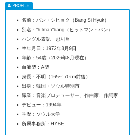
名前：パン・シヒョク（Bang Si Hyuk）
別名：
”hitman”bang
（ヒットマン・パン）
ハングル表記：
방시혁
生年月日：
1972
年
8
月
9
日
年齢：54歳（2026年8月現在）
血液型：
A
型
身長：不明（165~170cm
前後）
出身：韓国・ソウル特別市
職業：音楽プロデューサー、作曲家、作詞家
デビュー：
1994
年
学歴：ソウル大学
所属事務所：
HYBE