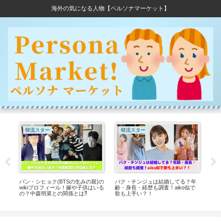
海外の気になる人物【ペルソナマーケット】
韓流スター
韓流スター
パン・シヒョク(BTSの生みの親)の
パク・チンジュは結婚してる？年
クリ
大
wikiプロフィール！嫁や子供はいる
齢・身長・経歴も調査！aiko似で
話
の？中森明菜との関係とは⁈
歌も上手い？！
の