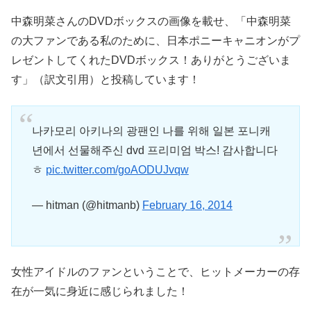
中森明菜さんの
DVD
ボックスの画像を載せ、「中森明菜
の大ファンである私のために、日本ポニーキャニオンがプ
レゼントしてくれた
DVD
ボックス！ありがとうございま
す」（訳文引用）と投稿しています！
나카모리 아키나의 광팬인 나를 위해 일본 포니캐
년에서 선물해주신 dvd 프리미엄 박스! 감사합니다
ㅎ
pic.twitter.com/goAODUJvqw
— hitman (@hitmanb)
February 16, 2014
女性アイドルのファンということで、ヒットメーカーの存
在が一気に身近に感じられました！