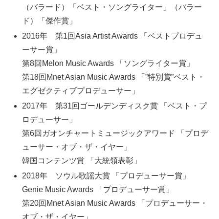
（バラード）「ベスト・ソングライター」（バラー
ド）「傑作賞」
2016
年 第
1
回
Asia Artist Awards
「ベストプロデュ
ーサー賞」
第8
回
Melon Music Awards
「ソングライター賞」
第
18
回
Mnet Asian Music Awards
「
”
特別賞
”
ベスト・
エグゼクティブプロデューサー」
2017年 第
31
回ゴールデンディスク賞 「ベスト・プ
ロデューサー」
第
6
回ガオンチャートミュージックアワード 「プロデ
ューサー・オブ・ザ・イヤー」
韓国コンテンツ賞 「大統領表彰」
2018年 ソウル歌謡大賞 「プロデューサー賞」
Genie Music Awards
「プロデューサー賞」
第20
回
Mnet Asian Music Awards
「プロデューサー・
オブ・ザ・イヤー」