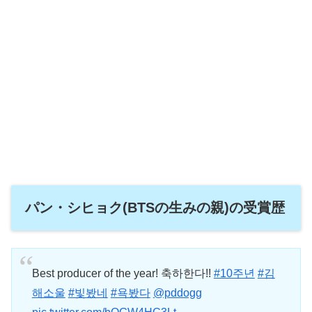
パン・シヒョク(BTSの生みの親)の受賞歴
Best producer of the year! 축하한다!!
#10주년
#김
해소울
#빛봤네
#욕봤다
@pddogg