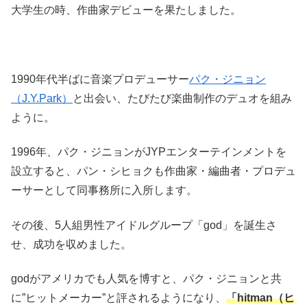
大学生の時、作曲家デビューを果たしました。
1990
年代半ばに音楽プロデューサー
パク・ジニョン
（
J.Y.Park
）
と出会い、たびたび楽曲制作のデュオを組み
ように。
1996
年、パク・ジニョンが
JYP
エンターテインメントを
設立すると、パン・シヒョクも作曲家・編曲者・プロデュ
ーサーとして同事務所に入所します。
その後、
5
人組男性アイドルグループ「
god
」を誕生さ
せ、成功を収めました。
god
がアメリカでも人気を博すと、パク・ジニョンと共
に
”
ヒットメーカー
”
と評されるようになり、
「
hitman
（ヒ