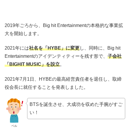
2019
年ごろから、
Big hit Entertainment
の本格的な事業拡
大を開始します。
2021
年には
社名を「
HYBE
」に変更
し、同時に、
Big hit
Entertainment
のアイデンティティーを残す形で、
子会社
「
BIGHIT MUSIC
」を設立
。
2021
年
7
月
1
日、
HYBE
の最高経営責任者を退任し、取締
役会長に就任することを発表しました。
BTS
を誕生させ、大成功を収めた手腕がすご
い！
ペル