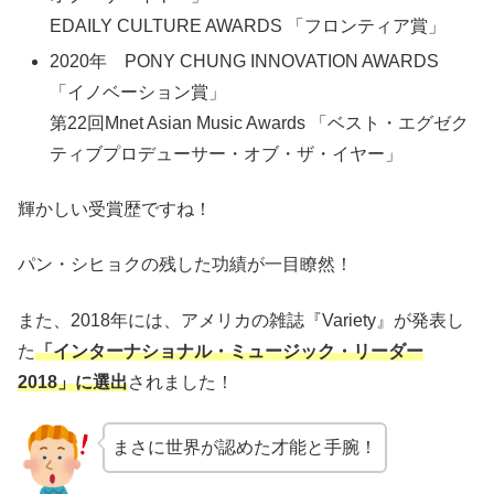
EDAILY CULTURE AWARDS
「フロンティア賞」
2020
年
PONY CHUNG INNOVATION AWARDS
「イノベーション賞」
第
22
回
Mnet Asian Music Awards
「ベスト・エグゼク
ティブプロデューサー・オブ・ザ・イヤー」
輝かしい受賞歴ですね！
パン・シヒョクの残した功績が一目瞭然！
また、
2018
年には、アメリカの雑誌『
Variety
』が発表し
た
「インターナショナル・ミュージック・リーダー
2018
」に選出
されました！
まさに世界が認めた才能と手腕！