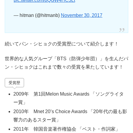
pic.twitter.com/bQGW4HC3Lt
— hitman (@hitmanb)
November 30, 2017
続いてパン・シヒョクの受賞歴について紹介します！
世界的な人気グループ「
BTS
（防弾少年団）」を生んだパ
ン・シヒョクはこれまで数々の受賞を果たしています！
受賞歴
2009
年 第
1
回
Melon Music Awards
「ソングライタ
ー賞」
2010
年
Mnet 20’s Choice Awards
「
20
年代の最も影
響力のあるスター賞」
2011年 韓国音楽著作権協会 「ベスト・作詞家」