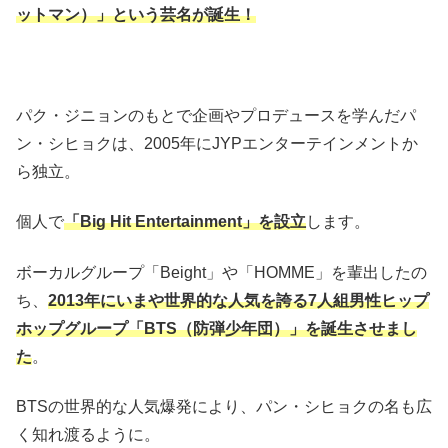
ットマン）」という芸名が誕生！
パク・ジニョンのもとで企画やプロデュースを学んだパ
ン・シヒョクは、
2005
年に
JYP
エンターテインメントか
ら独立。
個人で
「
Big Hit Entertainment
」を設立
します。
ボーカルグループ「
Beight
」や「
HOMME
」を輩出したの
ち、
2
013
年にいまや世界的な人気を誇る
7
人組男性ヒップ
ホップグループ「
BTS
（防弾少年団）」を誕生させまし
た
。
BTS
の世界的な人気爆発により、パン・シヒョクの名も広
く知れ渡るように。