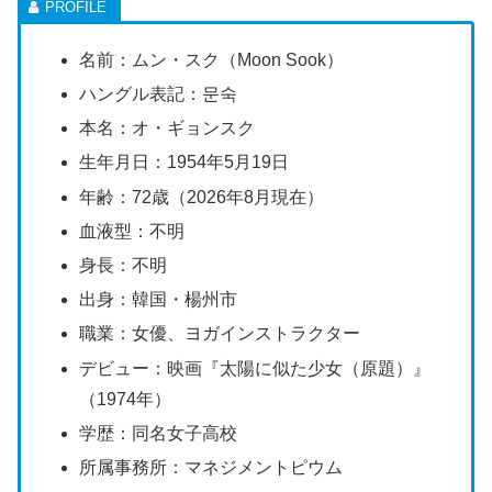
名前：ムン・スク（Moon Sook）
ハングル表記：
문숙
本名：オ・ギョンスク
生年月日：
1954
年
5
月
19
日
年齢：72歳（2026年8月現在）
血液型：不明
身長：不明
出身：韓国・楊州市
職業：女優、ヨガインストラクター
デビュー：映画『太陽に似た少女（原題）』
（
1974
年）
学歴：同名女子高校
所属事務所：マネジメントピウム