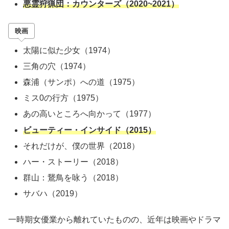
悪霊狩猟団：カウンターズ（
2020~2021
）
映画
太陽に似た少女（
1974
）
三角の穴（
1974
）
森浦（サンポ）への道（
1975
）
ミス
0
の行方（
1975
）
あの高いところへ向かって（
1977
）
ビューティー・インサイド（
2015
）
それだけが、僕の世界（
2018
）
ハー・ストーリー（
2018
）
群山：
鵞鳥を咏う（
2018
）
サバハ（
2019
）
一時期女優業から離れていたものの、近年は映画やドラマ