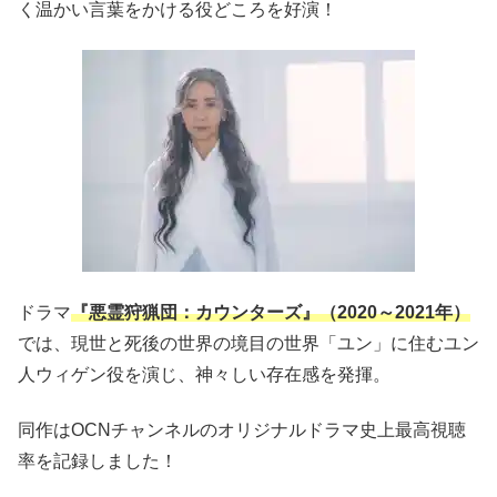
く温かい言葉をかける役どころを好演！
ドラマ
『悪霊狩猟団：カウンターズ』（
2020
～
2021
年）
では、現世と死後の世界の境目の世界「ユン」に住むユン
人ウィゲン役を演じ、神々しい存在感を発揮。
同作は
OCN
チャンネルのオリジナルドラマ史上最高視聴
率を記録しました！