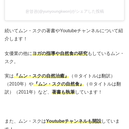
윤영권(@yunyoungkwon)がシェアした投稿
続いてムン・スクの著書や
Youtube
チャンネルについて紹
介します！
女優業の他に
ヨガの指導や自然食の研究
もしているムン・
スク。
実は
『ムン・スクの自然治癒』
（※タイトルは翻訳）
（
2010
年）や
『ムン・スクの自然食』
（※タイトルは翻
訳）（
2011
年）など、
著書も執筆
しています！
また、ムン・スクは
Youtube
チャンネルも開設
していま