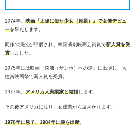
1974
年、
映画『太陽に似た少女（原題）』で女優デビュ
ー
を果たします。
同作の演技が評価され、韓国演劇映画芸術賞で
新人賞を受
賞
しました。
1975
年には映画『森浦（サンポ）への道』に出演し、大
鐘賞映画祭で新人賞を受賞。
1977
年、
アメリカ人実業家と結婚
します。
その後アメリカに渡り、女優業から遠ざかります。
1978
年に息子、
1984
年に娘を出産
。