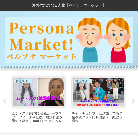
海外の気になる人物【ペルソナマーケット】
韓流スター
韓流スター
ムン・スク(韓国女優)はハーフ？
チャ・チョンファは結婚してる？
キ
大
プロフィールや経歴・出演作品を
梨泰院クラスにも出演？！経歴を
と
調査！著書やYoutubeチャンネルに
調査！
を
ついても紹介！