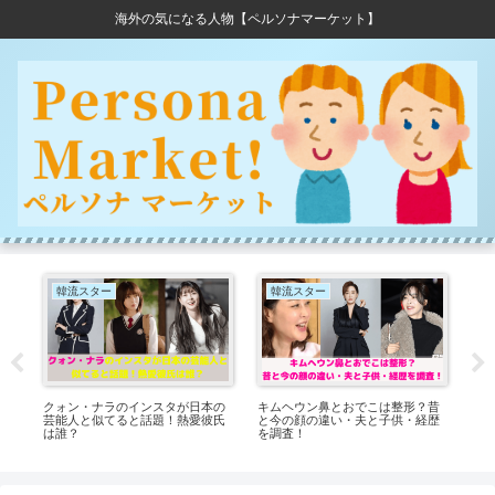
海外の気になる人物【ペルソナマーケット】
韓流スター
韓流スター
Y
クォン・ナラのインスタが日本の
キムヘウン鼻とおでこは整形？昔
あし
！
芸能人と似てると話題！熱愛彼氏
と今の顔の違い・夫と子供・経歴
して
は誰？
を調査！
ロ