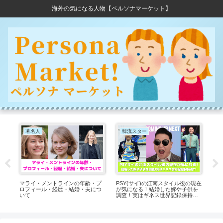
海外の気になる人物【ペルソナマーケット】
著名人
韓流スター
Y
？
マライ・メントラインの年齢・プ
PSY(サイ)の江南スタイル後の現在
あし
を
ロフィール・経歴・結婚・夫につ
が気になる！結婚した嫁や子供を
して
ルに
いて
調査！実はギネス世界記録保持
ロ
者？！