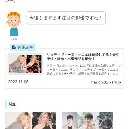
シー。
今後もますます注目の俳優ですね！
ペル
リュディヴィーヌ・サニエは結婚してる？夫や
子供・経歴・出演作品を紹介！
ドラマ『Lupin／ルパン』に出演し注目の女優リュディヴ
ィーヌ・サニエ。そこで「リュディヴィーヌ・サニエは
結婚してる？夫や子供・経歴・出演作品を紹介！」と題
して、フランスの女優リュディヴィーヌ・サニエについ
2023.11.06
hajiichi81.xsrv.jp
てご紹介します！
関連