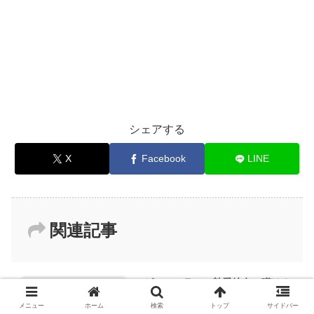
シェアする
X
Facebook
LINE
関連記事
ミゲル・エランの熱愛彼女の噂は？
俳優
デビューのきっかけ・wikiプロフィ
メニュー
ホーム
検索
トップ
サイドバー
ールを調査！