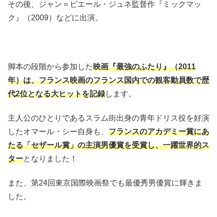
その後、ジャン＝ピエール・ジュネ監督作『ミックマッ
ク』（2009）などに出演。
脚本の段階から参加した
映画『最強のふたり』（2011
年）は、フランス映画のフランス国内での観客動員数で歴
代2位となる大ヒットを記録
します。
主人公のひとりであるスラム街出身の青年ドリス役を好演
したオマール・シー自身も、
フランスのアカデミー賞にあ
たる「セザール賞」の主演男優賞を受賞し、一躍世界的ス
ター
となりました！
また、第24回東京国際映画祭でも最優秀男優賞に輝きま
した。