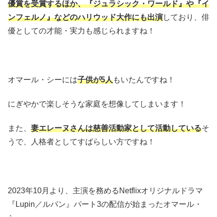
優賞を受賞するほか、『ジュラシック・ワールド』や『イ
ンフェルノ』などのハリウッド大作にも出演
しており、俳
優としての才能・実力も感じられますね！
オマール・シーには
子供が5人
もいたんですね！
にぎやかで楽しそうな家庭を想像してしまいます！
また、
妻エレーヌさんは慈善活動家として活動している
そ
うで、人格者としてすばらしい方ですね！
2023年10月より、主演を務めるNetflixオリジナルドラマ
『Lupin／ルパン』パート3の配信が始まったオマール・